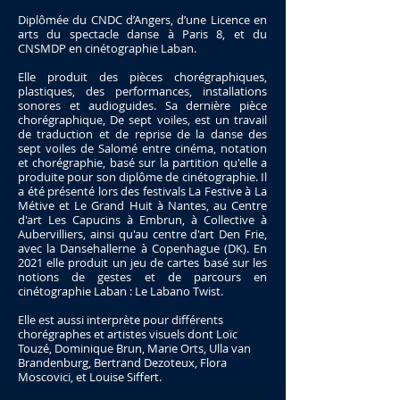
Diplômée du CNDC d’Angers, d’une Licence en
arts du spectacle danse à Paris 8, et du
CNSMDP en cinétographie Laban.
Elle produit des pièces chorégraphiques,
plastiques, des performances, installations
sonores et audioguides. Sa dernière pièce
chorégraphique, De sept voiles, est un travail
de traduction et de reprise de la danse des
sept voiles de Salomé entre cinéma, notation
et chorégraphie, basé sur la partition qu'elle a
produite pour son diplôme de cinétographie. Il
a été présenté lors des festivals La Festive à La
Métive et Le Grand Huit à Nantes, au Centre
d'art Les Capucins à Embrun, à Collective à
Aubervilliers, ainsi qu'au centre d'art Den Frie,
avec la Dansehallerne à Copenhague (DK). En
2021 elle produit un jeu de cartes basé sur les
notions de gestes et de parcours en
cinétographie Laban : Le Labano Twist.
Elle est aussi interprète pour différents
chorégraphes et artistes visuels dont Loïc
Touzé, Dominique Brun, Marie Orts, Ulla van
Brandenburg, Bertrand Dezoteux, Flora
Moscovici, et Louise Siffert.