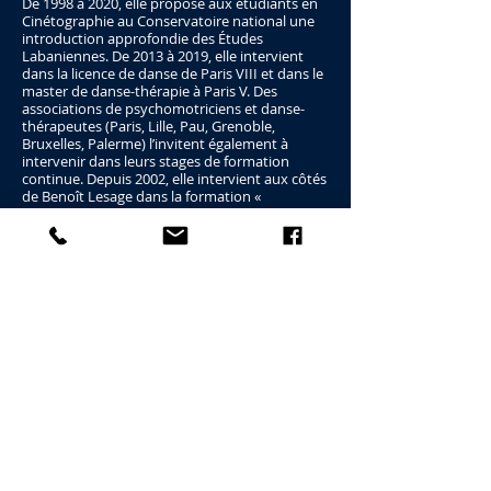
De 1998 à 2020, elle propose aux étudiants en
Cinétographie au Conservatoire national une
introduction approfondie des Études
Labaniennes. De 2013 à 2019, elle intervient
dans la licence de danse de Paris VIII et dans le
master de danse-thérapie à Paris V. Des
associations de psychomotriciens et danse-
thérapeutes (Paris, Lille, Pau, Grenoble,
Bruxelles, Palerme) l’invitent également à
intervenir dans leurs stages de formation
continue. Depuis 2002, elle intervient aux côtés
de Benoît Lesage dans la formation «
Structuration psychocorporelle » au sein de
l’IRPECOR et partage avec lui, depuis 2015, la
direction pédagogique.
Ouvrages
Effort, l’alternance dynamique du mouvement
(2013)
co-auteur avec Jacqueline Challet-Haas de
Exercices Fondamentaux de Bartenieff – une
approche par la notation Laban
(2008)
co-auteur avec Jacqueline Challet-Haas de
Diagonales ? Vous avez dit Diagonales ?
(2018)
co-auteur avec R. Machado et R. Luz de
Danação
da Norma – medicina social e psiquiatria no Brasil
(1978).
Elle signe aussi des chapitres de livres, comme «