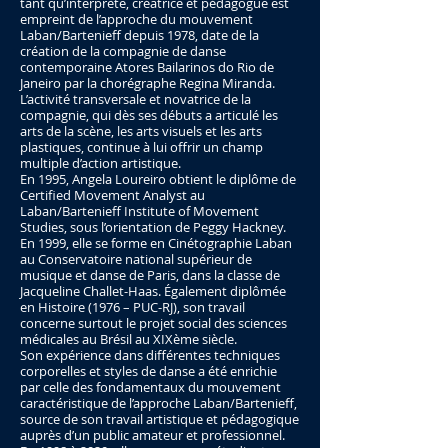
tant qu’interprète, créatrice et pédagogue est
empreint de l’approche du mouvement
Laban/Bartenieff depuis 1978, date de la
création de la compagnie de danse
contemporaine Atores Bailarinos do Rio de
Janeiro par la chorégraphe Regina Miranda.
L’activité transversale et novatrice de la
compagnie, qui dès ses débuts a articulé les
arts de la scène, les arts visuels et les arts
plastiques, continue à lui offrir un champ
multiple d’action artistique.
En 1995, Angela Loureiro obtient le diplôme de
Certified Movement Analyst au
Laban/Bartenieff Institute of Movement
Studies, sous l’orientation de Peggy Hackney.
En 1999, elle se forme en Cinétographie Laban
au Conservatoire national supérieur de
musique et danse de Paris, dans la classe de
Jacqueline Challet-Haas. Également diplômée
en Histoire (1976 – PUC-RJ), son travail
concerne surtout le projet social des sciences
médicales au Brésil au XIXème siècle.
Son expérience dans différentes techniques
corporelles et styles de danse a été enrichie
par celle des fondamentaux du mouvement
caractéristique de l’approche Laban/Bartenieff,
source de son travail artistique et pédagogique
auprès d’un public amateur et professionnel.