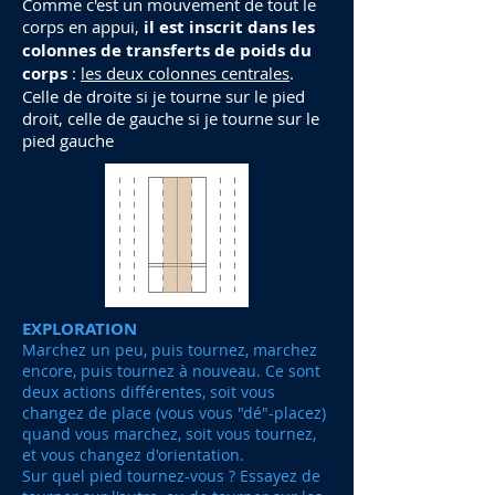
Comme c'est un mouvement de tout le
corps en appui,
il est inscrit dans les
colonnes de transferts de poids du
corps
:
les deux colonnes centrales
.
Celle de droite si je tourne sur le pied
droit, celle de gauche si je tourne sur le
pied gauche
EXPLORATION
Marchez un peu, puis tournez, marchez
encore, puis tournez à nouveau. Ce sont
deux actions différentes, soit vous
changez de place (vous vous "dé"-placez)
quand vous marchez, soit vous tournez,
et vous changez d'orientation.
Sur quel pied tournez-vous ? Essayez de