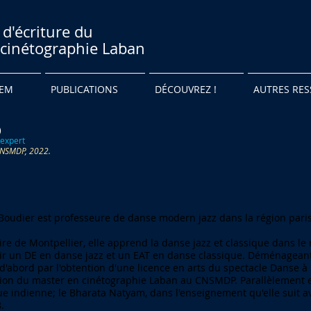
 d'écriture du
cinétographie Laban
NEM
PUBLICATIONS
DÉCOUVREZ !
AUTRES RE
)
expert
CNSMDP, 2022.
Boudier est professeure de danse modern jazz dans la région pari
ire de Montpellier, elle apprend la danse jazz et classique dans le 
ir un DE en danse jazz et un EAT en danse classique. Déménageant s
d'abord par l'obtention d'une licence en arts du spectacle Danse à l
tion du master en cinétographie Laban au CNSMDP. Parallèlement 
ue indienne; le Bharata Natyam, dans l'enseignement qu'elle suit a
.