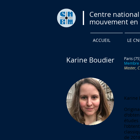
Centre national
mouvement en 
ACCUEIL
LE C
Karine Boudier
Paris (75
Membre 
Master, 
Karine 
Origina
d'obten
études 
l'obten
classiq
de 2018