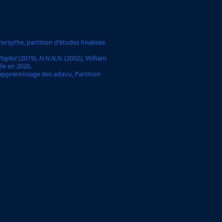
Forsythe, partition d'études finalisée
Playlist
(2019),
N.N.N.N.
(2002), William
sée en 2020.
apprentissage des adavu, Partition