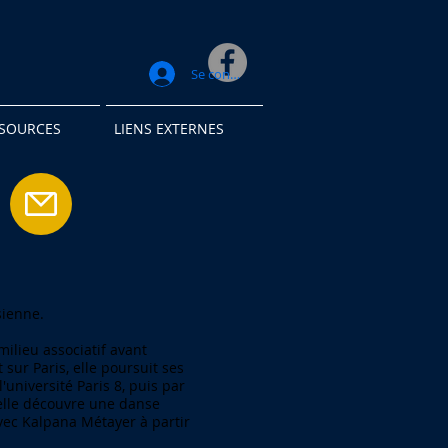
Se connecter
SSOURCES
LIENS EXTERNES
sienne.
milieu associatif avant
ur Paris, elle poursuit ses
'université Paris 8, puis par
elle découvre une danse
vec Kalpana Métayer à partir